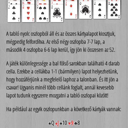
A tabló nyolc oszlopból áll és az összes kártyalapot kiosztjuk,
mégpedig felfordítva. Az első négy oszlopba 7-7 lap, a
második 4 oszlopba 6-6 lap kerül, így jön ki összesen az 52.
A játék különlegessége a bal fölső sarokban található 4 darab
cella. Ezekbe a cellákba 1-1 (bármilyen) lapot helyezhetünk,
hogy hozzáférjünk a megfelelő laphoz a talonban. És itt jön a
csavar! Ugyanis minél több cellánk foglalt, annál kevesebb
lapot tudunk egyszerre mozgatni a tabló oszlopai között!
Ha például az egyik oszlopunkban a következő kártyák vannak:
Q
J
10
9
8
♠
♦
♠
♥
♣