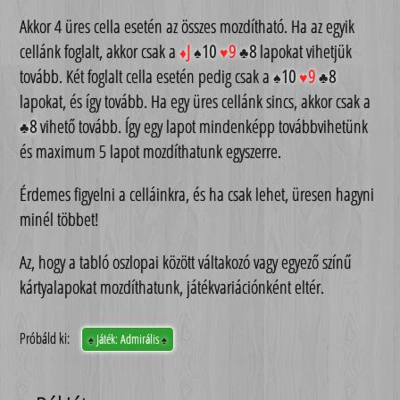
Akkor 4 üres cella esetén az összes mozdítható. Ha az egyik
cellánk foglalt, akkor csak a
J
10
9
8
lapokat vihetjük
♦
♠
♥
♣
tovább. Két foglalt cella esetén pedig csak a
10
9
8
♠
♥
♣
lapokat, és így tovább. Ha egy üres cellánk sincs, akkor csak a
8
vihető tovább. Így egy lapot mindenképp továbbvihetünk
♣
és maximum 5 lapot mozdíthatunk egyszerre.
Érdemes figyelni a celláinkra, és ha csak lehet, üresen hagyni
minél többet!
Az, hogy a tabló oszlopai között váltakozó vagy egyező színű
kártyalapokat mozdíthatunk, játékvariációnként eltér.
Próbáld ki:
Játék: Admirális
♠
♠