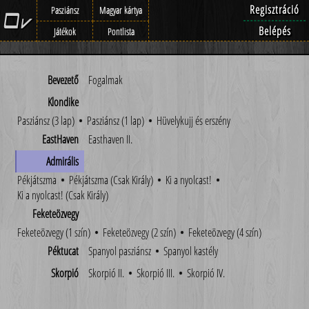
Regisztráció
Pasziánsz
Magyar kártya
Belépés
Játékok
Pontlista
Bevezető
Fogalmak
Klondike
Pasziánsz (3 lap)
•
Pasziánsz (1 lap)
•
Hüvelykujj és erszény
EastHaven
Easthaven II.
Admirális
Pékjátszma
•
Pékjátszma (Csak Király)
•
Ki a nyolcast!
•
Ki a nyolcast! (Csak Király)
Feketeözvegy
Feketeözvegy (1 szín)
•
Feketeözvegy (2 szín)
•
Feketeözvegy (4 szín)
Péktucat
Spanyol pasziánsz
•
Spanyol kastély
Skorpió
Skorpió II.
•
Skorpió III.
•
Skorpió IV.