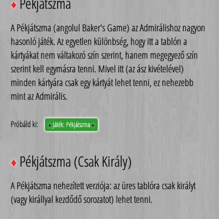
Pékjátszma
♦
A Pékjátszma (angolul Baker's Game) az Admirálishoz nagyon
hasonló játék. Az egyetlen különbség, hogy itt a tablón a
kártyákat nem váltakozó szín szerint, hanem megegyező szín
szerint kell egymásra tenni. Mivel itt (az ász kivételével)
minden kártyára csak egy kártyát lehet tenni, ez nehezebb
mint az Admirális.
Próbáld ki:
Játék: Pékjátszma
♠
♠
Pékjátszma (Csak Király)
♦
A Pékjátszma nehezített verziója: az üres tablóra csak királyt
(vagy királlyal kezdődő sorozatot) lehet tenni.