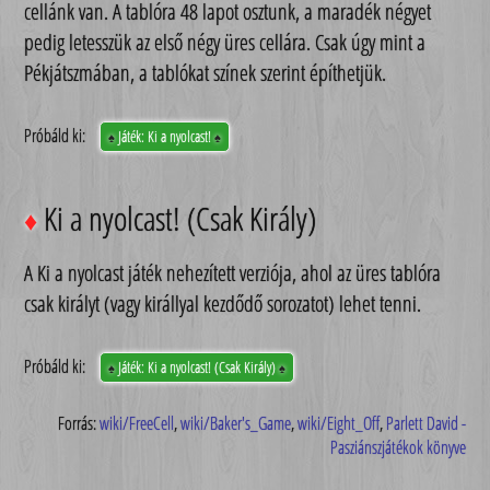
cellánk van. A tablóra 48 lapot osztunk, a maradék négyet
pedig letesszük az első négy üres cellára. Csak úgy mint a
Pékjátszmában, a tablókat színek szerint építhetjük.
Próbáld ki:
Játék: Ki a nyolcast!
♠
♠
Ki a nyolcast! (Csak Király)
♦
A Ki a nyolcast játék nehezített verziója, ahol az üres tablóra
csak királyt (vagy királlyal kezdődő sorozatot) lehet tenni.
Próbáld ki:
Játék: Ki a nyolcast! (Csak Király)
♠
♠
Forrás:
wiki/FreeCell
,
wiki/Baker's_Game
,
wiki/Eight_Off
,
Parlett David -
Pasziánszjátékok könyve