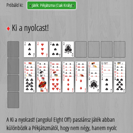
Próbáld ki:
Játék: Pékjátszma (Csak Király)
♠
♠
Ki a nyolcast!
♦
A Ki a nyolcast! (angolul Eight Off) pasziánsz játék abban
különbözik a Pékjátszmától, hogy nem négy, hanem nyolc