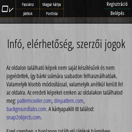
Regisztráció
Pasziánsz
Magyar kártya
Belépés
Játékok
Pontlista
Infó, elérhetőség, szerzői jogok
Az oldalon található képek nem saját készítésűek és nem
jogvédettek, így bárki számára szabadon felhasználhatóak.
Valamelyik kisebb módosítással, valamelyik anélkül került fel
az oldalra. Az eredeti képeket ezeken az oldalakon találhatod
meg:
patterncooler.com
,
dinpattern.com
,
backgroundlabs.com
. A kártyapaklit itt találod:
snap2objects.com
.
Ezzel szemben a honlapon található játékok bármilyen