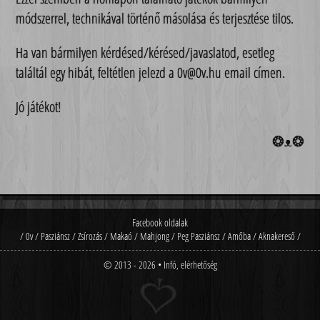
módszerrel, technikával történő másolása és terjesztése tilos.
Ha van bármilyen kérdésed/kérésed/javaslatod, esetleg
találtál egy hibát, feltétlen jelezd a
0v@0v.hu
email címen.
Jó játékot!
❂ᴥ❂
Facebook oldalak
/
0v
/
Pasziánsz
/
Zsírozás
/
Makaó
/
Mahjong
/
Peg Pasziánsz
/
Amőba
/
Aknakereső
/
© 2013 - 2026
•
Infó, elérhetőség