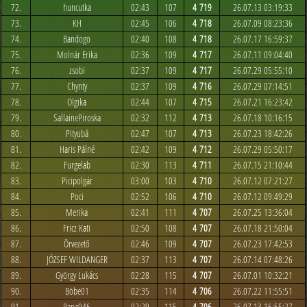
72.
huncutka
02:43
107
4 719
26.07.13 03:19:33
73.
KH
02:45
106
4 718
26.07.09 08:23:36
74.
Bandogo
02:40
108
4 718
26.07.17 16:59:37
75.
Molnár Erika
02:36
109
4 717
26.07.11 09:04:40
76.
zsobi
02:37
109
4 717
26.07.29 05:55:10
77.
Chynty
02:37
109
4 716
26.07.29 07:14:51
78.
Olgika
02:44
107
4 715
26.07.21 16:23:42
79.
SallainePiroska
02:32
112
4 713
26.07.18 10:16:15
80.
Pityubá
02:47
107
4 713
26.07.23 18:42:26
81.
Haris Pálné
02:42
109
4 712
26.07.29 05:50:17
82.
Furgelab
02:30
113
4 711
26.07.15 21:10:44
83.
Picipolgár
03:00
103
4 710
26.07.12 07:21:27
84.
Poci
02:52
106
4 710
26.07.12 09:49:29
85.
Merika
02:41
111
4 707
26.07.25 13:36:04
86.
Fricz Kati
02:50
108
4 707
26.07.18 21:50:04
87.
Örvezető
02:46
109
4 707
26.07.23 17:42:53
88.
JÓZSEF WILDANGER
02:37
113
4 707
26.07.14 07:48:26
89.
György Lukács
02:28
115
4 707
26.07.01 10:32:21
90.
Böbe01
02:35
114
4 706
26.07.22 11:55:51
91.
Papa946
02:29
115
4 706
26.07.13 16:55:27