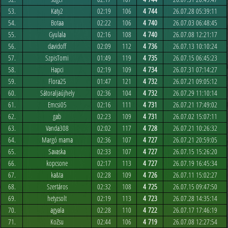
53.
Katy2
02:19
106
4 744
26.07.28 05:39:11
54.
Botaa
02:22
106
4 740
26.07.03 06:48:45
55.
Gyulala
02:16
108
4 740
26.07.08 12:21:17
56.
davidoff
02:09
112
4 736
26.07.13 10:10:24
57.
SzpisTomi
01:49
119
4 735
26.07.15 06:45:23
58.
Hapci
02:19
109
4 734
26.07.31 07:14:27
59.
Flora25
01:47
121
4 732
26.07.21 09:05:12
60.
Sátoraljaújhely
02:36
104
4 732
26.07.29 11:10:14
61.
Emcsi05
02:16
111
4 731
26.07.21 17:49:02
62.
gab
02:23
109
4 731
26.07.02 15:07:11
63.
Vanda308
02:02
117
4 728
26.07.21 10:26:32
64.
Margó mama
02:36
107
4 727
26.07.21 20:59:05
65.
Savaska
02:33
107
4 727
26.07.15 15:26:20
66.
kopcsone
02:17
113
4 727
26.07.19 16:45:34
67.
ka&ta
02:28
109
4 726
26.07.11 15:02:27
68.
Szertáros
02:32
108
4 725
26.07.15 09:47:50
69.
hetyzsolt
02:19
113
4 723
26.07.28 14:35:14
70.
agyala
02:28
110
4 722
26.07.17 17:46:19
71.
KoZsu
02:44
106
4 719
26.07.08 12:27:54