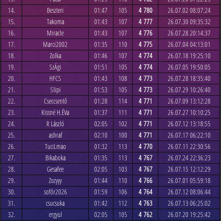
14.
Beszteri
01:47
105
4 780
26.07.02 08:07:24
15.
Takoma
01:43
107
4 777
26.07.30 09:35:32
16.
Miracle
01:43
107
4 776
26.07.28 20:14:37
17.
Marci2002
01:35
110
4 775
26.07.04 04:13:01
18.
Zolka
01:46
107
4 774
26.07.18 19:25:10
19.
SzÁgi
01:51
105
4 774
26.07.05 19:50:05
20.
HFCS
01:43
108
4 773
26.07.28 18:35:40
21.
Slipi
01:53
105
4 773
26.07.29 10:26:40
22.
Cseccsentő
01:28
114
4 771
26.07.09 13:12:28
23.
Kissné H.ÉVa
01:37
111
4 771
26.07.27 10:10:25
24.
R László
02:05
102
4 771
26.07.12 13:18:55
25.
ashraf
02:10
100
4 771
26.07.17 06:22:10
26.
TuciLmao
01:32
113
4 770
26.07.11 22:30:56
27.
Bikaboka
01:35
113
4 767
26.07.24 22:36:23
28.
Gesafee
02:05
103
4 767
26.07.15 12:12:29
29.
Zozyyy
01:44
110
4 766
26.07.01 05:59:18
30.
sofőr2026
01:59
106
4 764
26.07.12 08:06:44
31.
csucsuka
01:42
112
4 763
26.07.13 06:25:02
32.
ergyul
02:05
105
4 762
26.07.20 19:25:42