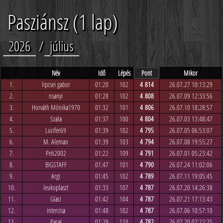
Pasziánsz (1 lap)
2026
/
július
Név
Idő
Lépés
Pont
Mikor
1.
lipcsei gabor
01:20
102
4 814
26.07.27 10:13:29
2.
nsanyi
01:28
102
4 808
26.07.09 12:33:56
3.
Horváth Mónika1970
01:32
101
4 806
26.07.10 18:28:57
4.
Szala
01:37
100
4 804
26.07.03 13:48:47
5.
Lucifer69
01:39
102
4 795
26.07.05 06:53:07
6.
M. Aleman
01:39
103
4 794
26.07.08 19:55:27
7.
Peti2002
01:22
109
4 791
26.07.01 05:23:42
8.
BIGSTAFF
01:47
101
4 790
26.07.24 11:02:06
9.
Argi
01:45
102
4 789
26.07.11 19:05:45
10.
leukoplaszt
01:33
107
4 787
26.07.20 14:26:38
11.
Glaci
01:42
104
4 787
26.07.21 17:13:43
12.
intercisa
01:48
102
4 787
26.07.06 10:57:10
13.
Pacal
01:29
110
4 782
26.07.20 07:22:25