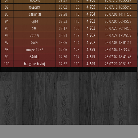
92.
kovacsevi
03:02
105
4 705
26.07.19 16:55:46
93.
IzaHantai
02:28
116
4 704
26.07.06 14:11:30
94.
Gyee
02:33
115
4 703
26.07.05 06:45:22
95.
desi
02:17
120
4 703
26.07.22 20:14:26
96.
Zizizizi
02:51
109
4 702
26.07.28 12:25:27
97.
Gocsi
03:06
104
4 702
26.07.06 18:01:11
98.
mujzer1957
02:06
125
4 699
26.07.04 17:33:40
99.
64diko
02:30
117
4 699
26.07.02 18:41:45
100.
hangaherbsztúj
02:52
110
4 699
26.07.20 20:51:50