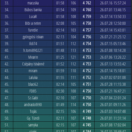
33.
macuska
01:58
106
4 762
26.07.16 15:57:24
34.
Búbos banka
01:54
109
4 760
26.07.01 13:46:15
35.
LucaR
01:58
108
4 759
26.07.14 13:50:33
36.
Bibi a neten
02:08
105
4 758
26.07.28 12:50:00
37.
furedie
02:14
103
4 757
26.07.14 15:43:01
38.
gyöngyösi istvan
02:13
104
4 756
26.07.21 21:25:12
39.
Ildi74
01:51
112
4 754
26.07.15 05:13:46
40.
h.tomi890221
01:48
113
4 753
26.07.08 10:14:28
41.
Mearin
01:25
121
4 753
26.07.06 13:26:22
42.
Csépány Istvánné
01:52
112
4 753
26.07.13 13:55:42
43.
miram
01:59
110
4 752
26.07.14 15:18:01
44.
Laluka
01:55
111
4 752
26.07.02 07:01:08
45.
blaci62
02:14
105
4 751
26.07.28 11:15:38
46.
FD85
02:30
100
4 750
26.07.21 16:47:21
47.
Sz.Gabi
02:10
107
4 750
26.07.04 22:01:24
48.
andrastoth90
01:49
114
4 750
26.07.01 09:11:26
49.
Tojás
02:15
106
4 749
26.07.03 14:07:48
50.
Gy. Tündi
02:11
107
4 748
26.07.01 11:31:14
51.
samyka
02:15
107
4 745
26.07.08 17:02:04
52.
sügér
02:17
107
4 744
26.07.31 20:49:47