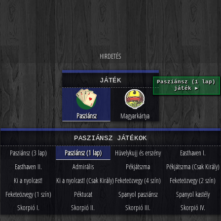
JÁTÉK
Pasziánsz (1 lap)
játék ►
Pasziánsz
Magyarkártya
PASZIÁNSZ JÁTÉKOK
Pasziánsz (3 lap)
Pasziánsz (1 lap)
Hüvelykujj és erszény
Easthaven I.
Easthaven II.
Admirális
Pékjátszma
Pékjátszma (Csak Király)
Ki a nyolcast!
Ki a nyolcast! (Csak Király)
Feketeözvegy (4 szín)
Feketeözvegy (2 szín)
Feketeözvegy (1 szín)
Péktucat
Spanyol pasziánsz
Spanyol kastély
Skorpió I.
Skorpió II.
Skorpió III.
Skorpió IV.