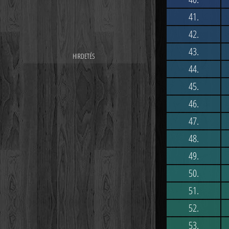
41.
42.
43.
44.
45.
46.
47.
48.
49.
50.
51.
52.
53.