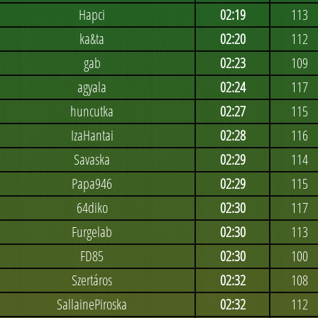
Hapci
02:19
113
ka&ta
02:20
112
gab
02:23
109
agyala
02:24
117
huncutka
02:27
115
IzaHantai
02:28
116
Savaska
02:29
114
Papa946
02:29
115
64diko
02:30
117
Furgelab
02:30
113
FD85
02:30
100
Szertáros
02:32
108
SallainePiroska
02:32
112