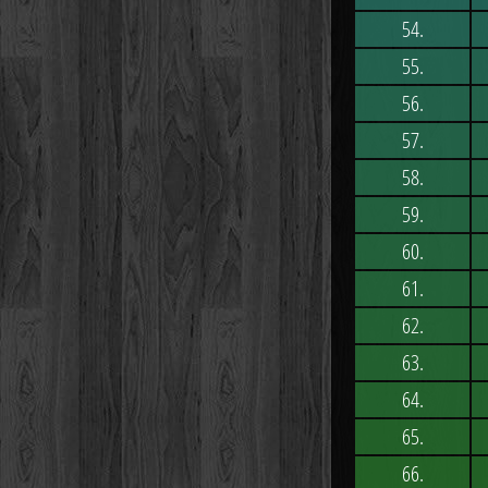
54.
55.
56.
57.
58.
59.
60.
61.
62.
63.
64.
65.
66.