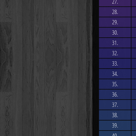
27.
28.
29.
30.
31.
32.
33.
34.
35.
36.
37.
38.
39.
40.