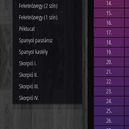
14.
Feketeözvegy (2 szín)
15.
Feketeözvegy (1 szín)
16.
Péktucat
17.
Spanyol pasziánsz
18.
Spanyol kastély
19.
20.
Skorpió I.
21.
Skorpió II.
22.
Skorpió III.
23.
Skorpió IV.
24.
25.
26.