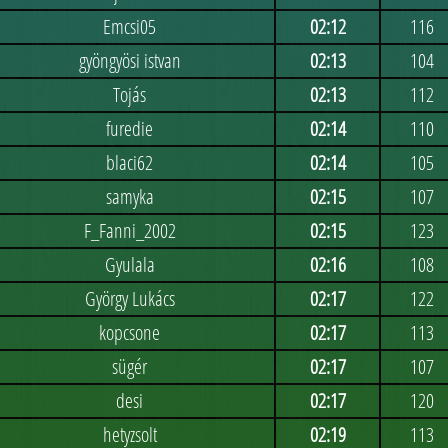
Emcsi05
02:12
116
gyöngyösi istvan
02:13
104
Tojás
02:13
112
furedie
02:14
110
blaci62
02:14
105
samyka
02:15
107
F_Fanni_2002
02:15
123
Gyulala
02:16
108
György Lukács
02:17
122
kopcsone
02:17
113
sügér
02:17
107
desi
02:17
120
hetyzsolt
02:19
113