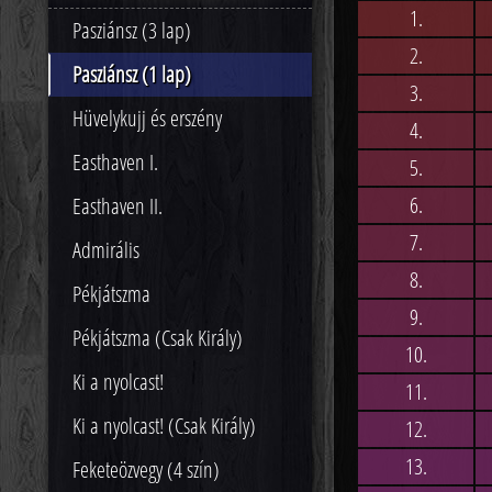
1.
Pasziánsz (3 lap)
2.
Pasziánsz (1 lap)
3.
Hüvelykujj és erszény
4.
Easthaven I.
5.
6.
Easthaven II.
7.
Admirális
8.
Pékjátszma
9.
Pékjátszma (Csak Király)
10.
Ki a nyolcast!
11.
Ki a nyolcast! (Csak Király)
12.
13.
Feketeözvegy (4 szín)