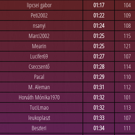
lipcsei gabor
01:17
104
Peti2002
01:22
109
nsanyi
01:24
108
Marci2002
01:25
115
Mearin
01:25
121
Lucifer69
01:27
107
Cseccsentő
01:28
114
Pacal
01:29
110
M. Aleman
01:31
112
Horváth Mónika1970
01:32
101
TuciLmao
01:32
113
leukoplaszt
01:33
107
Beszteri
01:34
111