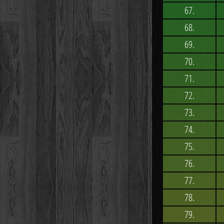
67.
68.
69.
70.
71.
72.
73.
74.
75.
76.
77.
78.
79.