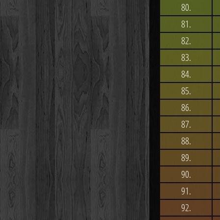
80.
81.
82.
83.
84.
85.
86.
87.
88.
89.
90.
91.
92.