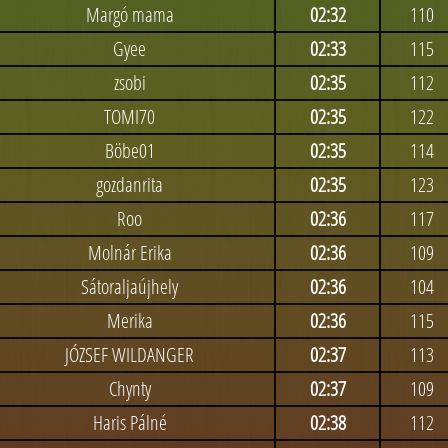
Margó mama
02:32
110
Gyee
02:33
115
zsobi
02:35
112
TOMI70
02:35
122
Böbe01
02:35
114
gozdanrita
02:35
123
Roo
02:36
117
Molnár Erika
02:36
109
Sátoraljaújhely
02:36
104
Merika
02:36
115
JÓZSEF WILDANGER
02:37
113
Chynty
02:37
109
Haris Pálné
02:38
112