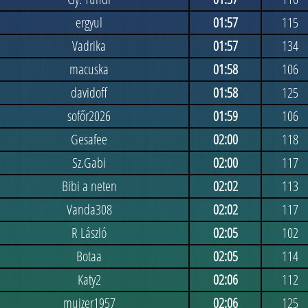
ergyul
01:57
115
Vadrika
01:57
134
macuska
01:58
106
davidoff
01:58
125
sofőr2026
01:59
106
Gesafee
02:00
118
Sz.Gabi
02:00
117
Bibi a neten
02:02
113
Vanda308
02:02
117
R László
02:05
102
Botaa
02:05
114
Katy2
02:06
112
mujzer1957
02:06
125