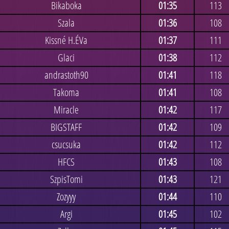
Bikaboka
01:35
113
Szala
01:36
108
Kissné H.ÉVa
01:37
111
Glaci
01:38
112
andrastoth90
01:41
118
Takoma
01:41
108
Miracle
01:42
117
BIGSTAFF
01:42
109
csucsuka
01:42
112
HFCS
01:43
108
SzpisTomi
01:43
121
Zozyyy
01:44
110
Argi
01:45
102