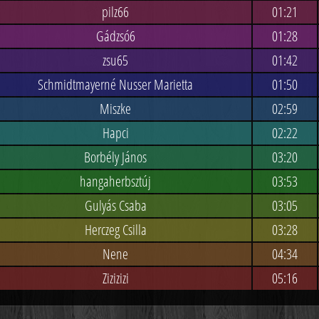
pilz66
01:21
Gádzsó6
01:28
zsu65
01:42
Schmidtmayerné Nusser Marietta
01:50
Miszke
02:59
Hapci
02:22
Borbély János
03:20
hangaherbsztúj
03:53
Gulyás Csaba
03:05
Herczeg Csilla
03:28
Nene
04:34
Zizizizi
05:16