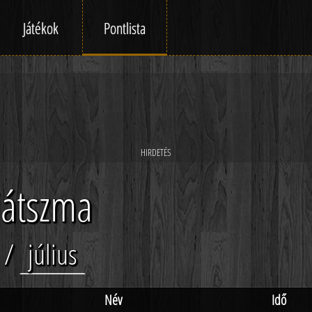
Játékok
Pontlista
játszma
/
július
Név
Idő