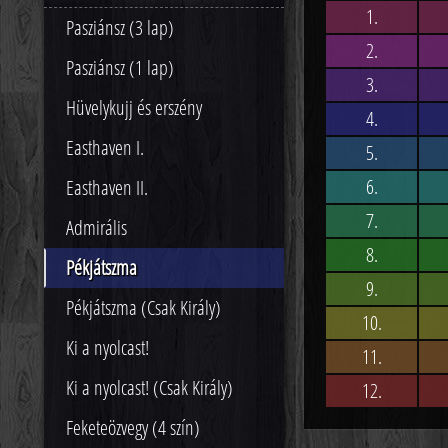
1.
Pasziánsz (3 lap)
2.
Pasziánsz (1 lap)
3.
Hüvelykujj és erszény
4.
Easthaven I.
5.
6.
Easthaven II.
7.
Admirális
8.
Pékjátszma
9.
Pékjátszma (Csak Király)
10.
Ki a nyolcast!
11.
Ki a nyolcast! (Csak Király)
12.
Feketeözvegy (4 szín)