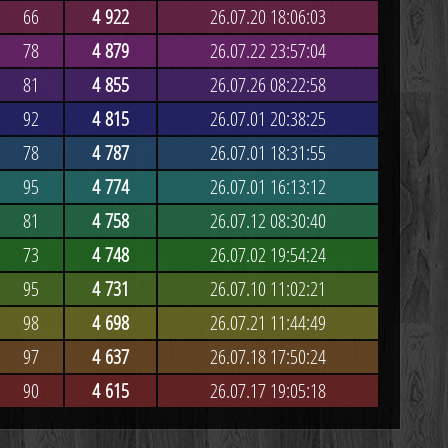
66
4 922
26.07.20 18:06:03
78
4 879
26.07.22 23:57:04
81
4 855
26.07.26 08:22:58
92
4 815
26.07.01 20:38:25
78
4 787
26.07.01 18:31:55
95
4 774
26.07.01 16:13:12
81
4 758
26.07.12 08:30:40
73
4 748
26.07.02 19:54:24
95
4 731
26.07.10 11:02:21
98
4 698
26.07.21 11:44:49
97
4 637
26.07.18 17:50:24
90
4 615
26.07.17 19:05:18