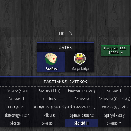
JÁTÉK
Skorpió III.
játék ►
Pasziánsz
Magyarkártya
PASZIÁNSZ JÁTÉKOK
Pasziánsz (3 lap)
Pasziánsz (1 lap)
Hüvelykujj és erszény
Easthaven I.
Easthaven II.
Admirális
Pékjátszma
Pékjátszma (Csak Király)
Ki a nyolcast!
Ki a nyolcast! (Csak Király)
Feketeözvegy (4 szín)
Feketeözvegy (2 szín)
Feketeözvegy (1 szín)
Péktucat
Spanyol pasziánsz
Spanyol kastély
Skorpió I.
Skorpió II.
Skorpió III.
Skorpió IV.