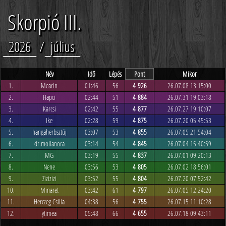
Skorpió III.
2026
/
július
Név
Idő
Lépés
Pont
Mikor
1.
Mearin
01:46
56
4 926
26.07.08 13:15:00
2.
Hapci
02:44
51
4 884
26.07.31 19:03:18
3.
Karcsi
02:42
55
4 877
26.07.27 19:10:07
4.
Ike
02:28
59
4 875
26.07.20 05:45:53
5.
hangaherbsztúj
03:07
53
4 855
26.07.05 21:54:04
6.
dr.mollanora
03:14
54
4 845
26.07.04 15:40:59
7.
MG
03:19
55
4 837
26.07.01 09:20:13
8.
Nene
03:56
53
4 805
26.07.02 18:56:01
9.
Zizizizi
03:52
55
4 804
26.07.20 07:52:42
10.
Minaret
03:42
61
4 797
26.07.05 12:24:20
11.
Herczeg Csilla
04:38
56
4 755
26.07.15 11:10:28
12.
ytimea
05:48
66
4 655
26.07.18 09:43:11