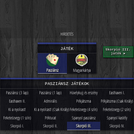
JÁTÉK
Skorpió III.
játék ►
Pasziánsz
Magyarkártya
PASZIÁNSZ JÁTÉKOK
Pasziánsz (3 lap)
Pasziánsz (1 lap)
Hüvelykujj és erszény
Easthaven I.
Easthaven II.
Admirális
Pékjátszma
Pékjátszma (Csak Király)
Ki a nyolcast!
Ki a nyolcast! (Csak Király)
Feketeözvegy (4 szín)
Feketeözvegy (2 szín)
Feketeözvegy (1 szín)
Péktucat
Spanyol pasziánsz
Spanyol kastély
Skorpió I.
Skorpió II.
Skorpió III.
Skorpió IV.