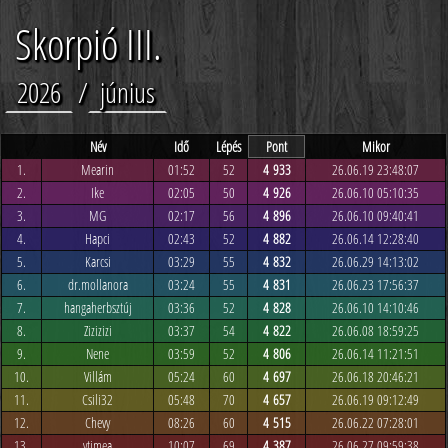
Skorpió III.
2026
/
június
Név
Idő
Lépés
Pont
Mikor
1.
Mearin
01:52
52
4 933
26.06.19 23:48:07
2.
Ike
02:05
50
4 926
26.06.10 05:10:35
3.
MG
02:17
56
4 896
26.06.10 09:40:41
4.
Hapci
02:43
52
4 882
26.06.14 12:28:40
5.
Karcsi
03:29
55
4 832
26.06.29 14:13:02
6.
dr.mollanora
03:24
55
4 831
26.06.23 17:56:37
7.
hangaherbsztúj
03:36
52
4 828
26.06.10 14:10:46
8.
Zizizizi
03:37
54
4 822
26.06.08 18:59:25
9.
Nene
03:59
52
4 806
26.06.14 11:21:51
10.
Villám
05:24
60
4 697
26.06.18 20:46:21
11.
Csili32
05:48
70
4 657
26.06.19 09:12:49
12.
Chevy
08:26
60
4 515
26.06.22 07:28:01
13.
ytimea
10:07
69
4 387
26.06.27 09:59:38