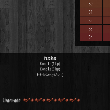
80.
81.
82.
83.
84.
Pasziánsz
Klondike (1 lap)
Klondike (3 lap)
Feketeözvegy (2 szín)
(ﾉ◕ヮ◕)ﾉ
*:･ﾟ✧
*:･ﾟ✧ *:･ﾟ✧ *:･ﾟ✧ *:･ﾟ✧