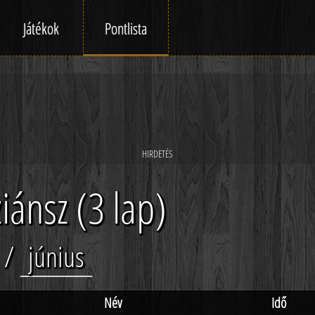
Játékok
Pontlista
iánsz (3 lap)
/
június
Név
Idő