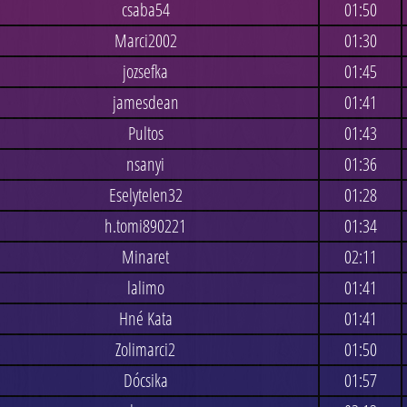
csaba54
01:50
Marci2002
01:30
jozsefka
01:45
jamesdean
01:41
Pultos
01:43
nsanyi
01:36
Eselytelen32
01:28
h.tomi890221
01:34
Minaret
02:11
lalimo
01:41
Hné Kata
01:41
Zolimarci2
01:50
Dócsika
01:57