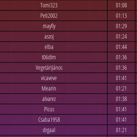
Tomi323
01:08
Peti2002
01:13
mayfly
01:29
aszoj
01:24
elba
01:44
t06dtm
01:36
VegetáriJános
01:36
vicaveve
01:41
Mearin
01:21
alvarez
01:38
Picus
01:41
Csaba1958
01:41
drgaal
01:21