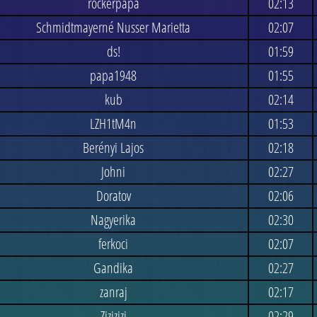
rockerpapa
02:13
Schmidtmayerné Nusser Marietta
02:07
ds!
01:59
papa1948
01:55
kub
02:14
LZH1tM4n
01:53
Berényi Lajos
02:18
Johni
02:27
Doratov
02:06
Nagyerika
02:30
ferkoci
02:07
Gandika
02:27
zanraj
02:17
Zizizizi
02:29