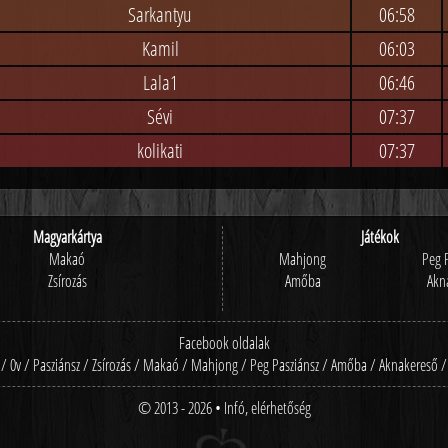
Sarkantyu
06:58
Kamil
06:03
Lala1
06:46
Sévi
07:37
kolikati
07:37
Magyarkártya
Játékok
Makaó
Mahjong
Peg 
Zsírozás
Amőba
Akn
Facebook oldalak
/
0v
/
Pasziánsz
/
Zsírozás
/
Makaó
/
Mahjong
/
Peg Pasziánsz
/
Amőba
/
Aknakereső
/
© 2013 - 2026
•
Infó, elérhetőség