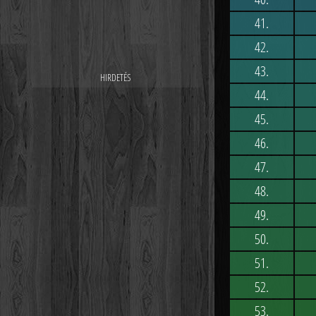
41.
42.
43.
44.
45.
46.
47.
48.
49.
50.
51.
52.
53.