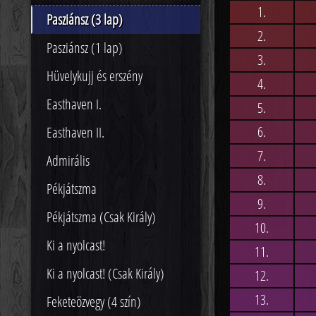
1.
Pasziánsz (3 lap)
2.
Pasziánsz (1 lap)
3.
Hüvelykujj és erszény
4.
Easthaven I.
5.
6.
Easthaven II.
7.
Admirális
8.
Pékjátszma
9.
Pékjátszma (Csak Király)
10.
Ki a nyolcast!
11.
Ki a nyolcast! (Csak Király)
12.
13.
Feketeözvegy (4 szín)