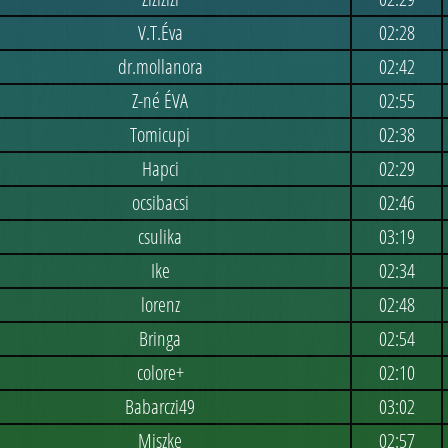
V.T.Éva
02:28
dr.mollanora
02:42
Z-né ÉVA
02:55
Tomicupi
02:38
Hapci
02:29
ocsibacsi
02:46
csulika
03:19
Ike
02:34
lorenz
02:48
Bringa
02:54
colore+
02:10
Babarczi49
03:02
Miszke
02:57