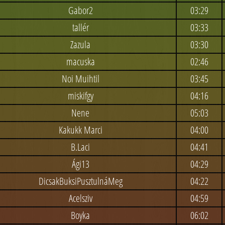
Gabor2
03:29
tallér
03:33
Zazula
03:30
macuska
02:46
Noi Muihtil
03:45
miskifgy
04:16
Nene
05:03
Kakukk Marci
04:00
B.Laci
04:41
Ági13
04:29
DicsakBuksiPusztulnáMeg
04:22
Acelsziv
04:59
Boyka
06:02