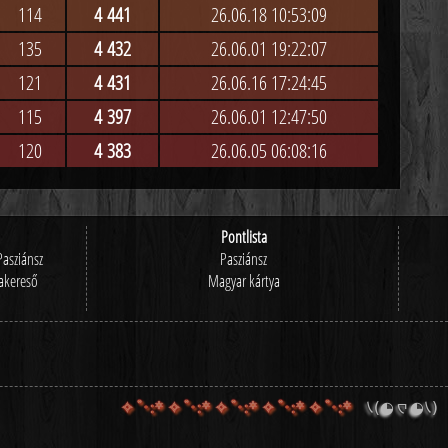
114
4 441
26.06.18 10:53:09
135
4 432
26.06.01 19:22:07
121
4 431
26.06.16 17:24:45
115
4 397
26.06.01 12:47:50
120
4 383
26.06.05 06:08:16
Pontlista
Pasziánsz
Pasziánsz
akereső
Magyar kártya
*:･ﾟ✧ *:･ﾟ✧ *:･ﾟ✧ *:･ﾟ✧
*:･ﾟ✧
(ﾉ◕ヮ◕)ﾉ