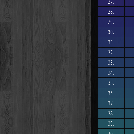
27.
28.
29.
30.
31.
32.
33.
34.
35.
36.
37.
38.
39.
40.