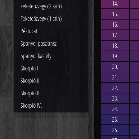
14.
Feketeözvegy (2 szín)
15.
Feketeözvegy (1 szín)
16.
Péktucat
17.
Spanyol pasziánsz
18.
Spanyol kastély
19.
20.
Skorpió I.
21.
Skorpió II.
22.
Skorpió III.
23.
Skorpió IV.
24.
25.
26.