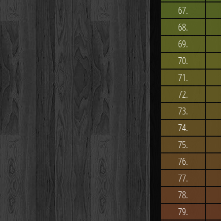
67.
68.
69.
70.
71.
72.
73.
74.
75.
76.
77.
78.
79.