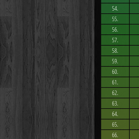
54.
55.
56.
57.
58.
59.
60.
61.
62.
63.
64.
65.
66.