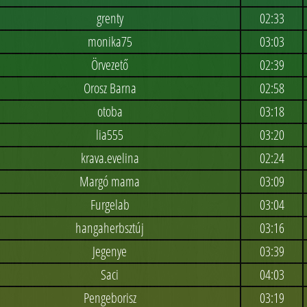
grenty
02:33
monika75
03:03
Örvezető
02:39
Orosz Barna
02:58
otoba
03:18
lia555
03:20
krava.evelina
02:24
Margó mama
03:09
Furgelab
03:04
hangaherbsztúj
03:16
Jegenye
03:39
Saci
04:03
Pengeborisz
03:19