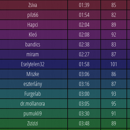
Zsiva
01:39
85
pilz66
01:54
82
Hapci
02:04
89
Kleó
02:08
92
bandics
02:38
83
miram
02:27
87
Eselytelen32
01:58
101
Miszke
03:06
86
eszterlány
03:16
87
Furgelab
03:00
93
dr.mollanora
03:05
95
pumukli9
03:30
91
Zizizizi
03:48
89