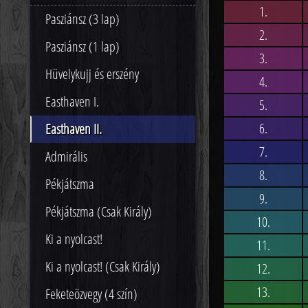
1.
Pasziánsz (3 lap)
2.
Pasziánsz (1 lap)
3.
Hüvelykujj és erszény
4.
Easthaven I.
5.
6.
Easthaven II.
7.
Admirális
8.
Pékjátszma
9.
Pékjátszma (Csak Király)
10.
Ki a nyolcast!
11.
Ki a nyolcast! (Csak Király)
12.
13.
Feketeözvegy (4 szín)