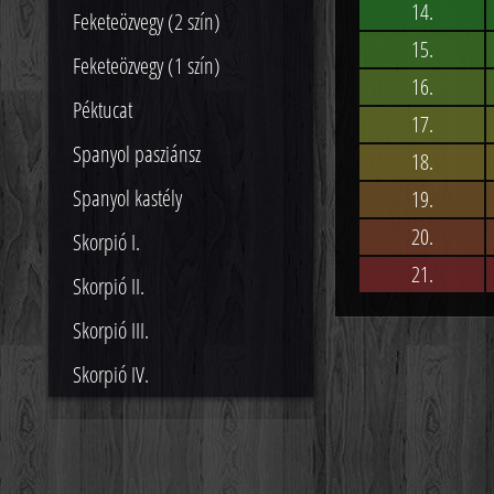
14.
Feketeözvegy (2 szín)
15.
Feketeözvegy (1 szín)
16.
Péktucat
17.
Spanyol pasziánsz
18.
Spanyol kastély
19.
20.
Skorpió I.
21.
Skorpió II.
Skorpió III.
Skorpió IV.