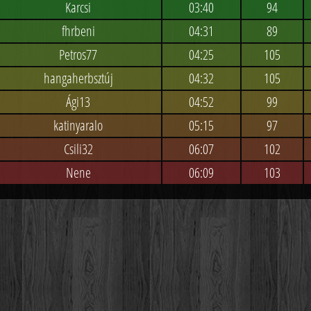
Karcsi
03:40
94
fhrbeni
04:31
89
Petros77
04:25
105
hangaherbsztúj
04:32
105
Ági13
04:52
99
katinyaralo
05:15
97
Csili32
06:07
102
Nene
06:09
103