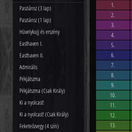
1.
Pasziánsz (3 lap)
2.
Pasziánsz (1 lap)
3.
Hüvelykujj és erszény
4.
Easthaven I.
5.
6.
Easthaven II.
7.
Admirális
8.
Pékjátszma
9.
Pékjátszma (Csak Király)
10.
Ki a nyolcast!
11.
Ki a nyolcast! (Csak Király)
12.
13.
Feketeözvegy (4 szín)