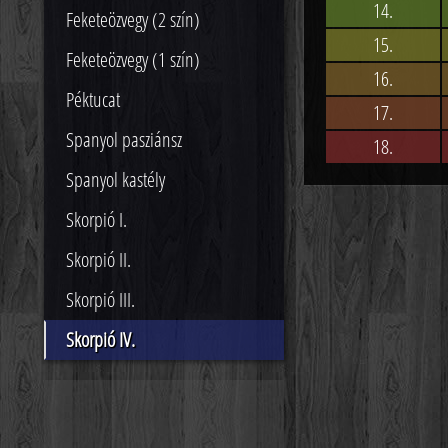
14.
Feketeözvegy (2 szín)
15.
Feketeözvegy (1 szín)
16.
Péktucat
17.
Spanyol pasziánsz
18.
Spanyol kastély
Skorpió I.
Skorpió II.
Skorpió III.
Skorpió IV.