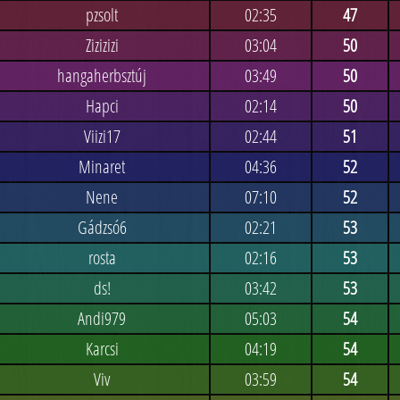
pzsolt
02:35
47
Zizizizi
03:04
50
hangaherbsztúj
03:49
50
Hapci
02:14
50
Viizi17
02:44
51
Minaret
04:36
52
Nene
07:10
52
Gádzsó6
02:21
53
rosta
02:16
53
ds!
03:42
53
Andi979
05:03
54
Karcsi
04:19
54
Viv
03:59
54