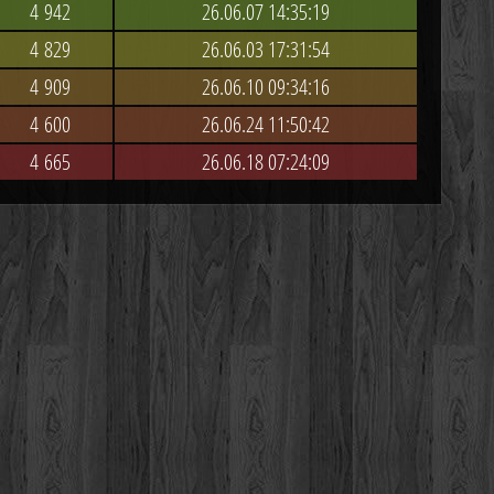
4 942
26.06.07 14:35:19
4 829
26.06.03 17:31:54
4 909
26.06.10 09:34:16
4 600
26.06.24 11:50:42
4 665
26.06.18 07:24:09