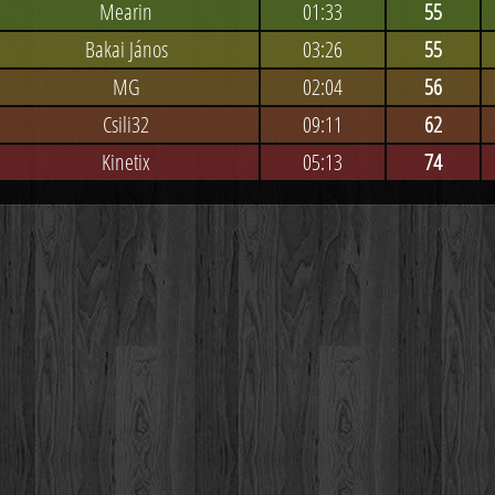
Mearin
01:33
55
Bakai János
03:26
55
MG
02:04
56
Csili32
09:11
62
Kinetix
05:13
74